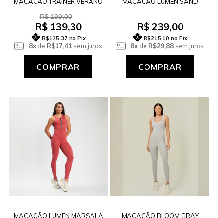
MACACÃO TRAINER VERANO
MACACÃO LUMEN SAND
R$ 199,00
R$ 139,30
R$ 239,00
R$125,37
no Pix
R$215,10
no Pix
8x
de
R$17,41
sem juros
8x
de
R$29,88
sem juros
COMPRAR
COMPRAR
MACACÃO LUMEN MARSALA
MACACÃO BLOOM GRAY