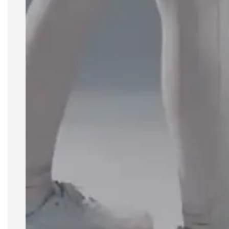
- Uv Protection+50
Tamanho e Medidas da Modelo
da foto
Usa tamanho M
Altura: 1.75 cm
Peso: 69kg
Tórax: 94 cm
Cintura: 69 cm
Quadril: 99 cm
Especificações:
Utilização: Dia a dia ou atividade física. É
recomendado o uso de roupa íntima nude para
evitar transparências.
Lavagem: Este produto deve ser lavado apenas à
mão e com sabão neutro. Prefira a secagem à