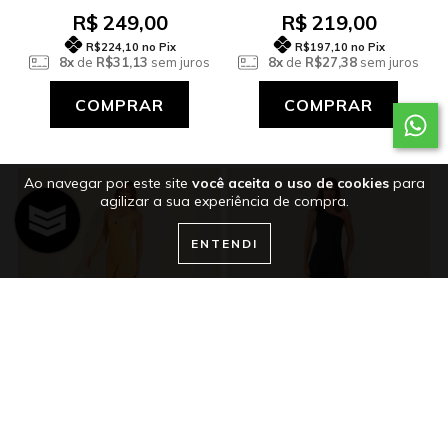
R$ 249,00
R$ 219,00
R$224,10
no Pix
R$197,10
no Pix
8x
de
R$31,13
sem juros
8x
de
R$27,38
sem juros
COMPRAR
COMPRAR
Ao navegar por este site
você aceita o uso de cookies
para
agilizar a sua experiência de compra.
ENTENDI
MACACÃO DUNE MOSTARDA
MACACÃO AFTERGLOW PRETO