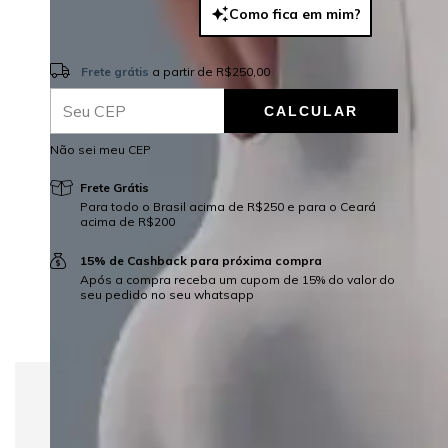
Como fica em mim?
Frete grátis
R$250,00
Frete grátis
a partir de
R$250,00
CALCULAR
ALTERAR CEP
Entregas para o CEP:
Não sei meu CEP
Frete Grátis
Para todo o Brasil acima de R$250 e para o Ceará
acima de R$200
15% de Cashback para próxima compra
Após a compra receba um cupom de 15% do valor do
seu pedido no seu whatsapp
Macacão Trainer Off White