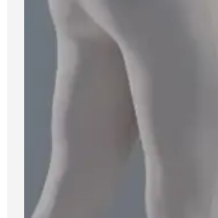
Descubra o Macacão Trainer: confeccionado em
malha de fio duplo para máxima cobertura,
segurança e conforto. Com decote frontal
arredondado e costas em “U”, valoriza a silhueta
com elegância. As alças largas oferecem
sustentação, enquanto o recorte central garante
ajuste perfeito. Ideal para treinos, proporciona
durabilidade, caimento impecável e acabamento
reforçado. Experimente performance e estilo em
todos os movimentos!
Composição
Cor: Off White.
Tecidos:
- Suplex 84% poliamida 16% elastano;
- 0% TRANSPARÊNCIA.
- Cós alto anatômico;
- Acabamento em bainha.