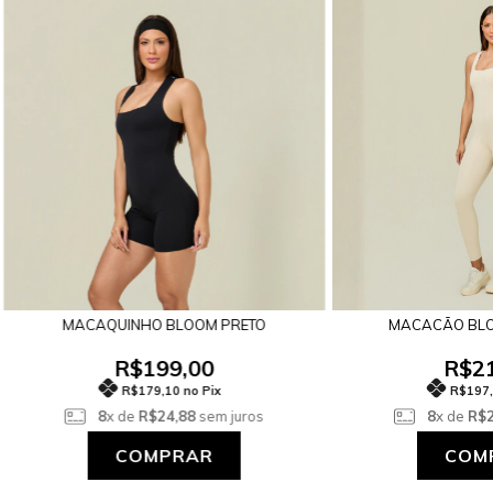
MACAQUINHO BLOOM PRETO
MACACÃO BLO
R$199,00
R$21
R$179,10 no Pix
R$197,
8
x de
R$24,88
sem juros
8
x de
R$2
COMPRAR
COM