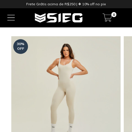
Frete Grátis acima de R$250 | ❖ 10% off no pix
0
30
%
OFF