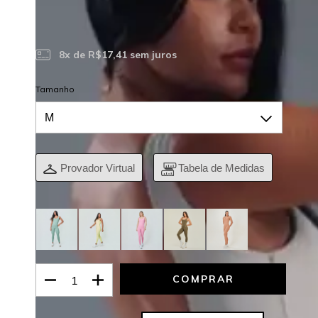
R$125,37 no Pix
R$132,34 no Boleto
8
x de
R$17,41
sem juros
Tamanho
Provador Virtual
Tabela de Medidas
Veja outras opções