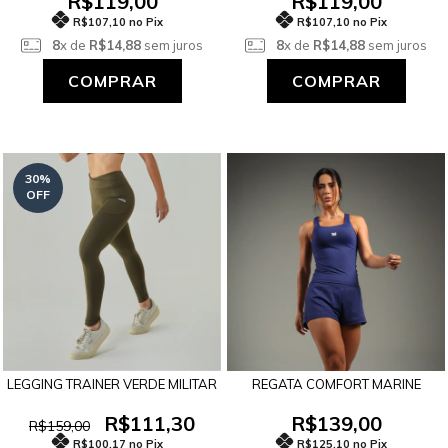
R$119,00
R$119,00
R$107,10 no Pix
R$107,10 no Pix
8
x de
R$14,88
sem juros
8
x de
R$14,88
sem juros
COMPRAR
COMPRAR
30
%
OFF
LEGGING TRAINER VERDE MILITAR
REGATA COMFORT MARINE
R$111,30
R$139,00
R$159,00
R$100,17 no Pix
R$125,10 no Pix