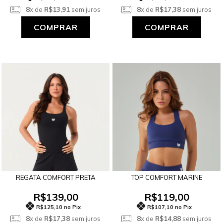
8
x de
R$13,91
sem juros
8
x de
R$17,38
sem juros
COMPRAR
COMPRAR
REGATA COMFORT PRETA
TOP COMFORT MARINE
R$139,00
R$119,00
R$125,10 no Pix
R$107,10 no Pix
8
x de
R$17,38
sem juros
8
x de
R$14,88
sem juros