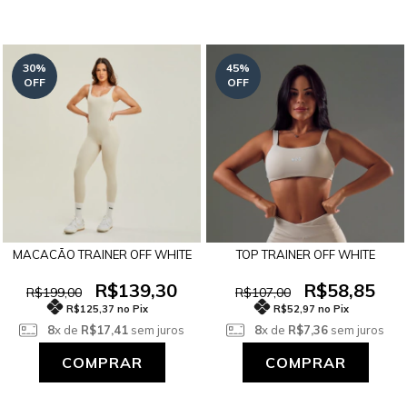
30
%
45
%
OFF
OFF
MACACÃO TRAINER OFF WHITE
TOP TRAINER OFF WHITE
R$139,30
R$58,85
R$199,00
R$107,00
R$125,37 no Pix
R$52,97 no Pix
8
x de
R$17,41
sem juros
8
x de
R$7,36
sem juros
COMPRAR
COMPRAR