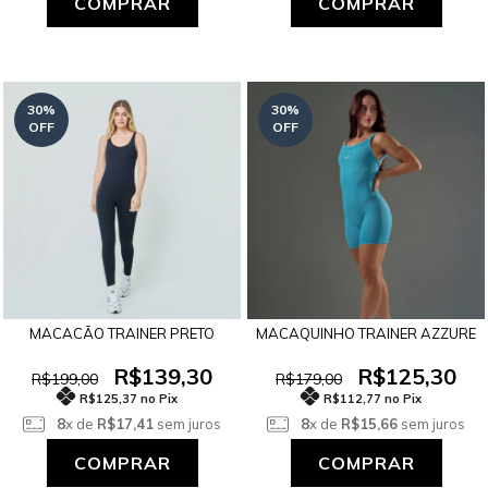
COMPRAR
COMPRAR
30
%
30
%
OFF
OFF
MACACÃO TRAINER PRETO
MACAQUINHO TRAINER AZZURE
R$139,30
R$125,30
R$199,00
R$179,00
R$125,37 no Pix
R$112,77 no Pix
8
x de
R$17,41
sem juros
8
x de
R$15,66
sem juros
COMPRAR
COMPRAR