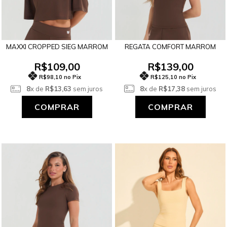
REGATA COMFORT MARROM
MAXXI CROPPED SIEG MARROM
R$139,00
R$109,00
R$125,10 no Pix
R$98,10 no Pix
8
x de
R$17,38
sem juros
8
x de
R$13,63
sem juros
COMPRAR
COMPRAR