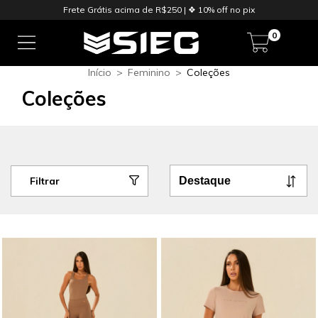
Frete Grátis acima de R$250 | ❖ 10% off no pix
0
Início
>
Feminino
>
Coleções
Coleções
Filtrar