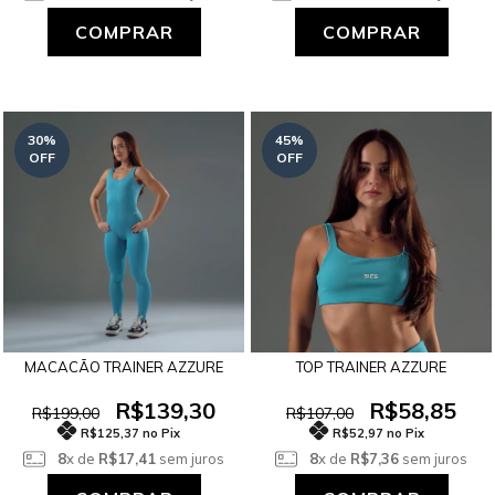
COMPRAR
COMPRAR
30
%
45
%
OFF
OFF
MACACÃO TRAINER AZZURE
TOP TRAINER AZZURE
R$139,30
R$58,85
R$199,00
R$107,00
R$125,37 no Pix
R$52,97 no Pix
8
x de
R$17,41
sem juros
8
x de
R$7,36
sem juros