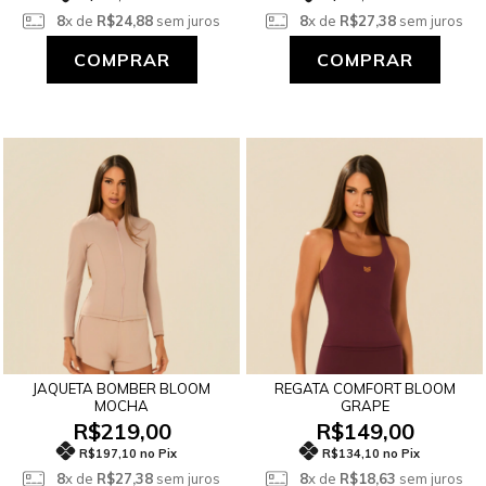
8
x de
R$24,88
sem juros
8
x de
R$27,38
sem juros
COMPRAR
COMPRAR
JAQUETA BOMBER BLOOM
REGATA COMFORT BLOOM
MOCHA
GRAPE
R$219,00
R$149,00
R$197,10 no Pix
R$134,10 no Pix
8
x de
R$27,38
sem juros
8
x de
R$18,63
sem juros