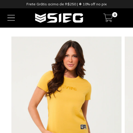
Frete Grátis acima de R$250 | ❖ 10% off no pix
0