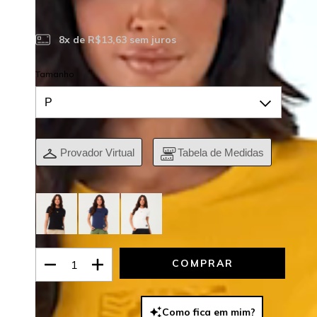
R$98,10 no Pix
R$103,55 no Boleto
8
x de
R$13,63
sem juros
Tamanho
Provador Virtual
Tabela de Medidas
Veja outras opções
Como fica em mim?