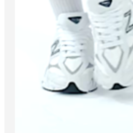
Altura: 1.78 cm
Peso: 67kg
Busto: 82 cm
Cintura: 66 cm
Quadril: 97 cm
Modo de lavar
Recomendável lavar à mão
Não utilizar secadora ou água quente
Use água fria e sabão em pó da sua
confiança
Não use alvejante e não torça a éça após a
lavagem
Não passe o ferro diretamente sobre a
estampa e outras aplicações
De preferência para secar à sombra