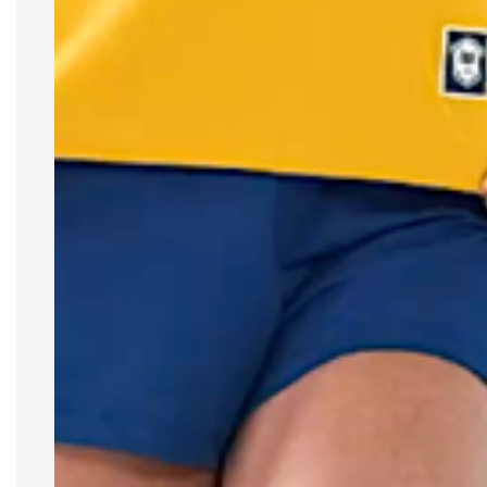
competições mundiais, a SIEG United traduz o
esporte clássico em uma proposta moderna,
sofisticada e versátil. Minimalismo com atitude.
Estilo que joga em qualquer posição.
Tecnologia e construção
Malha premium: 100% algodão com
gramatura elevada com toque macio e 180g
de gramatura
Toque estruturado: Mais firme e encorpado
que a meia malha convencional
Estabilidade superior: Excelente resistência e
caimento premium que valoriza o shape
Conforto presente: Do aquecimento ao pós-
treino, da academia para a rua
Peça com gola tradicional em ribana
canelada