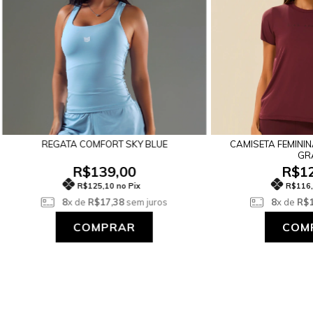
REGATA COMFORT SKY BLUE
CAMISETA FEMINI
GR
R$139,00
R$12
R$125,10 no Pix
R$116,
8
x de
R$17,38
sem juros
8
x de
R$1
COMPRAR
COM