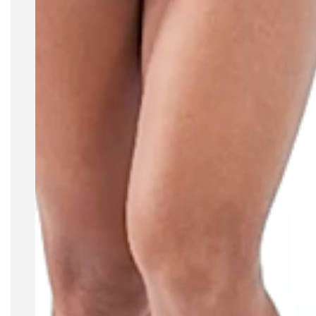
DNA SIEG em cada detalhe
Aplicações com textura e relevo: Elementos
exclusivos posicionados próximo à barra e
nas costas
Referência esportiva: Inspirada nos patches
e emblemas icônicos dos uniformes clássicos
Silk gel siliconado: Nome Sieg aplicado com
sofisticação e autenticidade no a região do
peitoral
Visual contemporâneo: Esportivo, moderno e
pronto para dominar treino e lifestyle
Cor
Amarelo mostarda
Modelagem