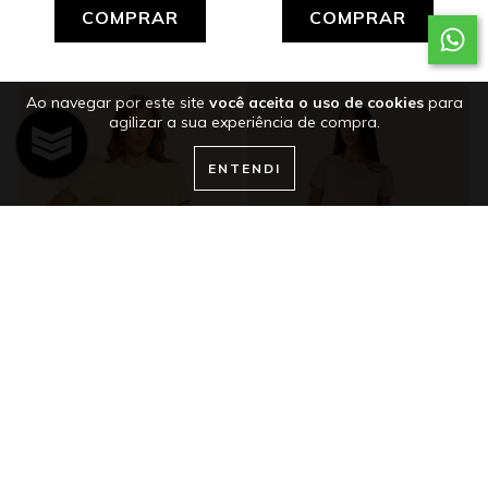
COMPRAR
COMPRAR
Ao navegar por este site
você aceita o uso de cookies
para
agilizar a sua experiência de compra.
ENTENDI
CAMISETA FEMININA
CAMISETA FEMININA
ADVANCED TECH CREME
ADVANCED TECH MOCHA
R$ 129,00
R$ 129,00
R$116,10
no Pix
R$116,10
no Pix
8x
de
R$16,13
sem juros
8x
de
R$16,13
sem juros