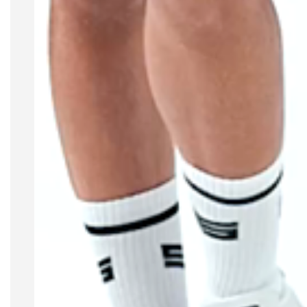
Modelagem regular, tem corte reto e levemente
solto. acompanhando o contorno do corpo sem
marcar. Modelo democrático, veste bem em
qualquer silhueta.
Composição e tecnologia
Desenvolvida em 100% algodão de gramatura
elevada. Estrutura firme, alta resistência e
caimento encorpado. Aplicações em relevo e silk
gel siliconado complementam a identidade da
peça.
SIEG UNITED. Onde performance encontra
estilo.
Tamanho e Medidas da Modelo
da foto
Usa tamanho P