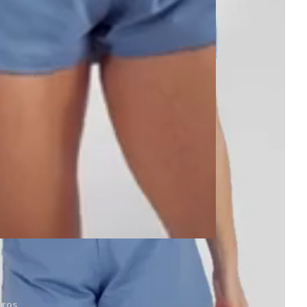
to
uros