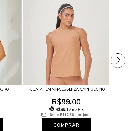
COURO
REGATA FEMININA ESSENZA CAPPUCCINO
REG
R$99,00
R$89,10 no Pix
os
8
x de
R$12,38
sem juros
COMPRAR