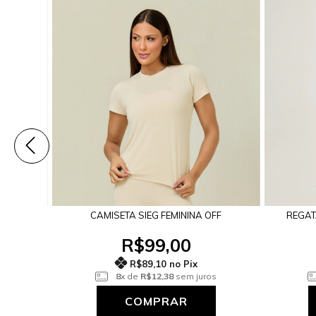
E
CAMISETA SIEG FEMININA OFF
REGAT
R$99,00
R$89,10 no Pix
os
8
x de
R$12,38
sem juros
COMPRAR