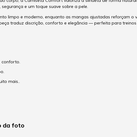
o corpo, a Camiseta Comfort valoriza a silhueta de forma natural e
a, segurança e um toque suave sobre a pele.
o limpo e moderno, enquanto as mangas ajustadas reforçam o vis
peça traduz discrição, conforto e elegância — perfeita para treino
 conforto.
o.
ito mais..
 da foto