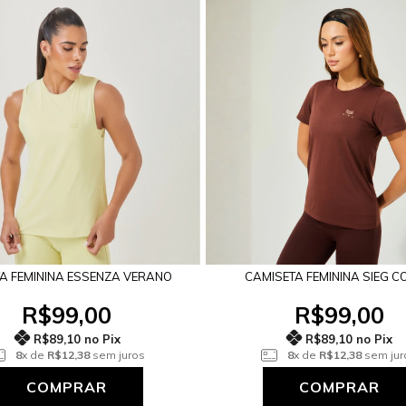
A FEMININA ESSENZA VERANO
CAMISETA FEMININA SIEG 
R$99,00
R$99,00
R$89,10 no Pix
R$89,10 no Pix
8
x de
R$12,38
sem juros
8
x de
R$12,38
sem jur
COMPRAR
COMPRAR