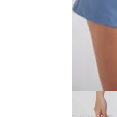
R$149,00
R$134,10 no Pix
R$141,55 no Bole
8
x de
R$18,63
sem j