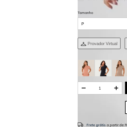
Tamanho
Provador Virtual
Veja outras opções
Frete grátis
Frete grátis
a partir de
R