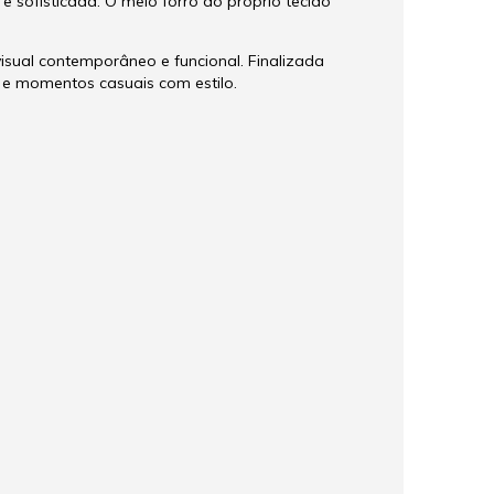
 sofisticada. O meio forro do próprio tecido
ual contemporâneo e funcional. Finalizada
s e momentos casuais com estilo.