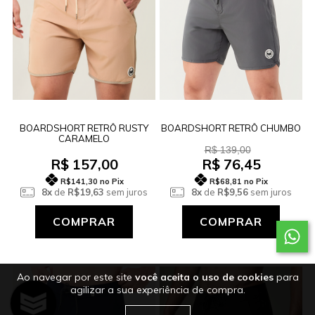
BOARDSHORT RETRÔ RUSTY
BOARDSHORT RETRÔ CHUMBO
CARAMELO
R$ 139,00
R$ 157,00
R$ 76,45
R$141,30
no Pix
R$68,81
no Pix
8x
de
R$19,63
sem juros
8x
de
R$9,56
sem juros
COMPRAR
COMPRAR
Ao navegar por este site
você aceita o uso de cookies
para
agilizar a sua experiência de compra.