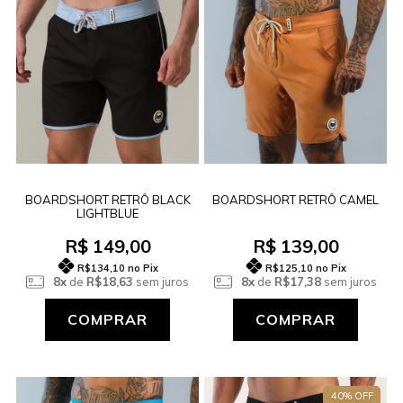
BOARDSHORT RETRÔ BLACK
BOARDSHORT RETRÔ CAMEL
LIGHTBLUE
R$ 149,00
R$ 139,00
R$134,10
no Pix
R$125,10
no Pix
8x
de
R$18,63
sem juros
8x
de
R$17,38
sem juros
COMPRAR
COMPRAR
40% OFF