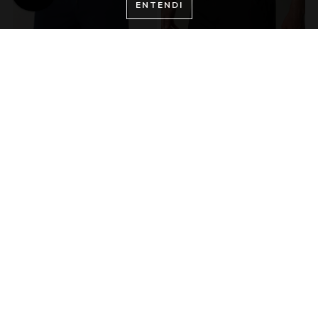
ENTENDI
BOARDSHORT RETRÔ MARINE
BOARDSHORT RETRÔ BLACK
ED
R$ 139,00
R$ 159,00
R$125,10
no Pix
R$143,10
no Pix
8x
de
R$17,38
sem juros
8x
de
R$19,88
sem juros
COMPRAR
COMPRAR