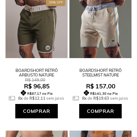
35% OFF
BOARDSHORT RETRÔ
BOARDSHORT RETRÔ
ARBUSTO NATURE
STEELMIST NATURE
R$ 149,00
R$ 96,85
R$ 157,00
R$87,17
no Pix
R$141,30
no Pix
8x
de
R$12,11
sem juros
8x
de
R$19,63
sem juros
COMPRAR
COMPRAR