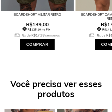
BOARDSHORT MILITAR RETRÔ
BOARDSHORT CAM
RE
R$139,00
R$15
R$125,10 no Pix
R$141,
8
x de
R$17,38
sem juros
8
x de
R$1
COMPRAR
COM
Você precisa ver esses
produtos