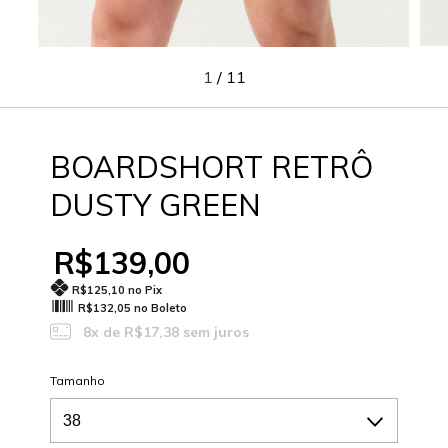
1
/
11
BOARDSHORT RETRÔ
DUSTY GREEN
R$139,00
R$125,10 no Pix
R$132,05 no Boleto
8
x de
R$17,38
sem juros
Tamanho