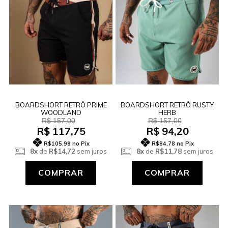
BOARDSHORT RETRÔ PRIME
BOARDSHORT RETRÔ RUSTY
WOODLAND
HERB
R$ 157,00
R$ 157,00
R$ 117,75
R$ 94,20
R$105,98
no Pix
R$84,78
no Pix
8x
de
R$14,72
sem juros
8x
de
R$11,78
sem juros
COMPRAR
COMPRAR