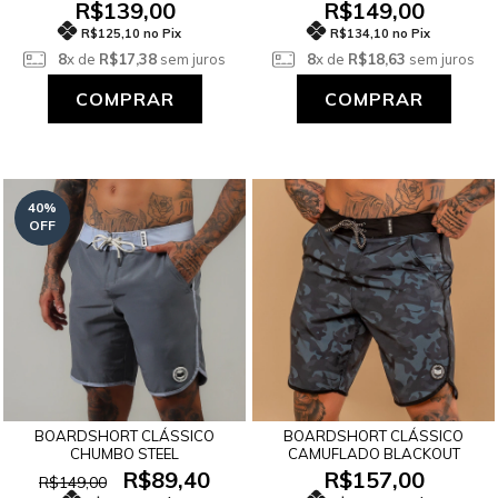
R$139,00
R$149,00
R$125,10 no Pix
R$134,10 no Pix
8
x de
R$17,38
sem juros
8
x de
R$18,63
sem juros
COMPRAR
COMPRAR
40
%
OFF
BOARDSHORT CLÁSSICO
BOARDSHORT CLÁSSICO
CHUMBO STEEL
CAMUFLADO BLACKOUT
R$89,40
R$157,00
R$149,00