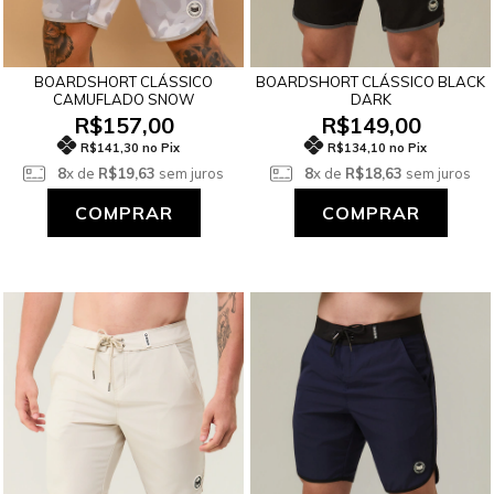
BOARDSHORT CLÁSSICO
BOARDSHORT CLÁSSICO BLACK
CAMUFLADO SNOW
DARK
R$157,00
R$149,00
R$141,30 no Pix
R$134,10 no Pix
8
x de
R$19,63
sem juros
8
x de
R$18,63
sem juros
COMPRAR
COMPRAR