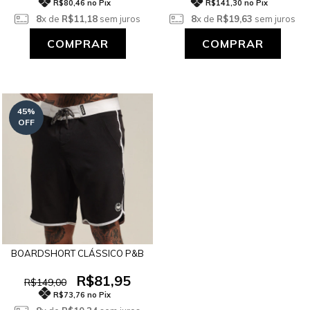
R$80,46 no Pix
R$141,30 no Pix
8
x de
R$11,18
sem juros
8
x de
R$19,63
sem juros
COMPRAR
COMPRAR
45
%
OFF
BOARDSHORT CLÁSSICO P&B
R$81,95
R$149,00
R$73,76 no Pix